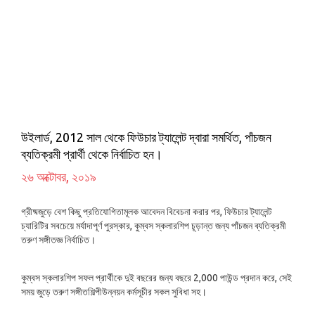
উইলার্ড, 2012 সাল থেকে ফিউচার ট্যালেন্ট দ্বারা সমর্থিত, পাঁচজন
ব্যতিক্রমী প্রার্থী থেকে নির্বাচিত হন।
২৬ অক্টোবর, ২০১৯
গ্রীষ্মজুড়ে বেশ কিছু প্রতিযোগিতামূলক আবেদন বিবেচনা করার পর, ফিউচার ট্যালেন্ট
চ্যারিটির সবচেয়ে মর্যাদাপূর্ণ পুরস্কার, কুম্বস স্কলারশিপ চূড়ান্ত জন্য পাঁচজন ব্যতিক্রমী
তরুণ সঙ্গীতজ্ঞ নির্বাচিত।
কুম্বস স্কলারশিপ সফল প্রার্থীকে দুই বছরের জন্য বছরে 2,000 পাউন্ড প্রদান করে, সেই
সময় জুড়ে তরুণ সঙ্গীতশিল্পীউন্নয়ন কর্মসূচীর সকল সুবিধা সহ।