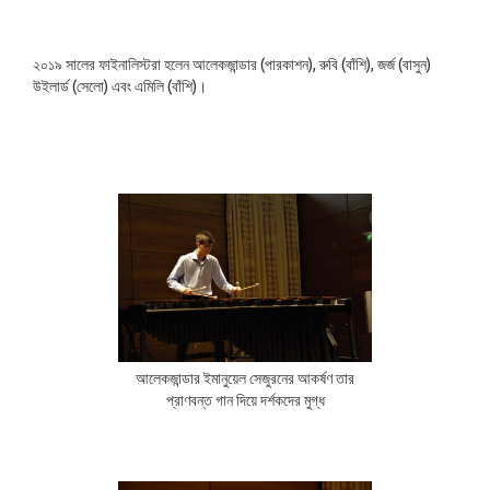
২০১৯ সালের ফাইনালিস্টরা হলেন আলেকজান্ডার (পারকাশন), রুবি (বাঁশি), জর্জ (বাসুন)
উইলার্ড (সেলো) এবং এমিলি (বাঁশি)।
আলেকজান্ডার ইমানুয়েল সেজুরনের আকর্ষণ তার
প্রাণবন্ত গান দিয়ে দর্শকদের মুগ্ধ