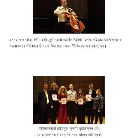
২০১২ সাল থেকে ফিউচার ট্যালেন্ট দ্বারা সমর্থিত উইলার্ড বর্তমানে ইভান মোনিঘেত্তির
তত্ত্বাবধানে মাদ্রিদের রিনা সোফিয়া স্কুল অফ মিউজিকের স্নাতক ছাত্র।
ফাইনালিস্টরা রাষ্ট্রদূত ক্লোয়ি হ্যানস্লিপ এবং
চেয়ারম্যান নিক রবিনসনের সাথে তাদের সার্টিফিকেট