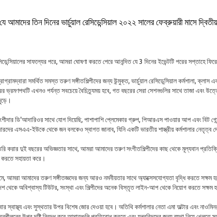
যে আমাদের তিন দিনের ভার্চুয়াল রেসিডেন্সিয়াল ২০২২ সালের ফেব্রুয়ারী মাসে দ্বি
সিডেন্সিয়ালের সাফল্যের পরে, আমরা ঘোষণা করতে পেরে আনন্দিত যে 3 দিনের ইভেন্টটি পরের সপ্তাহে ফি
্রামদ্বারা সমর্থিত সমস্ত তরুণ সঙ্গীতশিল্পীদের জন্য উন্মুক্ত, ভার্চুয়াল রেসিডেন্সিয়াল কর্মশালা, ক্ল
ের ভ্রমণপথটি এখনও পর্যন্ত সবচেয়ে বৈচিত্র্যময় হবে, গত বছরের সেরা সেশনগুলির সাথে তাজা এবং উত্ত
জুড়ে।
ার ডি'আদারিওর সাথে যোগ দিয়েছি, পাশাপাশি প্লেমেকার গ্রুপ, পিআরএস পাওয়ার আপ এবং বিট গোন্স
দের এসএএ-ইউকে থেকে জন বলকেও স্বাগত জানাব, যিনি একটি ভারতীয় শাস্ত্রীয় কর্মশালার নেতৃত্ব 
লি তৈরি করার দুই বছরের অভিজ্ঞতার সাথে, আমরা আমাদের তরুণ সংগীতশিল্পীদের কাছ থেকে মূল্যবান প্রতিক্
াহ করতে সহায়তা করে।
ধ্যমে, আমরা আমাদের তরুণ সঙ্গীতজ্ঞদের জন্য আরও নমনীয়তার সাথে অ্যাক্সেসযোগ্যতা বৃদ্ধি করতে সক্ষম
দেশ থেকে অবিশ্বাস্য টিউটর, সংস্থা এবং শিল্পীদের অনেক বিস্তৃত লাইন-আপ থেকে নিয়োগ করতে সক্ষম হ
 আবার স্বাস্থ্য এবং সুস্থতার উপর বিশেষ জোর দেওয়া হবে। অতিথি কর্মশালার নেতা এমা অল্টার এবং নাও
নুশীলনের উপর দৃষ্টি নিবদ্ধ করে আঘাতগুলি প্রতিরোধ করতে এবং যন্ত্রবিদদের জন্য ব্যথা নিয়ে খেলতে স