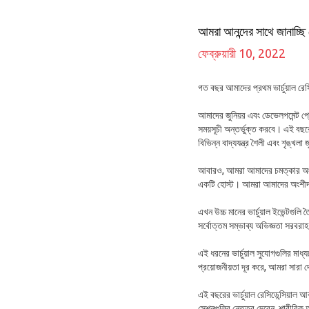
আমরা আনন্দের সাথে জানাচ্ছি 
ফেব্রুয়ারী 10, 2022
গত বছর আমাদের প্রথম ভার্চুয়াল রে
আমাদের জুনিয়র এবং ডেভেলপমেন্ট প্রোগ
সময়সূচী অন্তর্ভুক্ত করবে। এই বছর
বিভিন্ন বাদ্যযন্ত্র শৈলী এবং শৃঙ্খলা 
আবারও, আমরা আমাদের চমত্কার অংশীদ
একটি হোস্ট। আমরা আমাদের অংশীদার
এখন উচ্চ মানের ভার্চুয়াল ইভেন্টগু
সর্বোত্তম সম্ভাব্য অভিজ্ঞতা সরবর
এই ধরনের ভার্চুয়াল সুযোগগুলির মা
প্রয়োজনীয়তা দূর করে, আমরা সারা 
এই বছরের ভার্চুয়াল রেসিডেন্সিয়াল
সেশনগুলির নেতৃত্ব দেবেন, শারীরিক অ