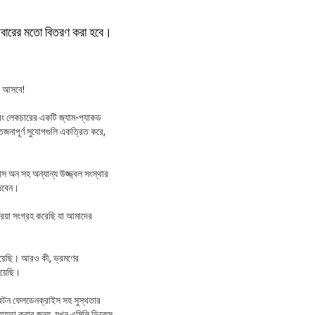
তীয়বারের মতো বিতরণ করা হবে।
রে আসবে!
াস এবং লেকচারের একটি জ্যাম-প্যাকড
েজনাপূর্ণ সুযোগগুলি একত্রিত করে,
 অন সহ অন্যান্য উজ্জ্বল সংস্থার
দেবেন।
রিয়া সংগ্রহ করেছি যা আমাদের
 হয়েছি। আরও কী, ভ্রমণের
য়েছি।
মিনরটন ফেলডেনক্রাইস সহ সুস্থতার
হায়তা করার জন্য, যখন এমিলি ডিকেন্স