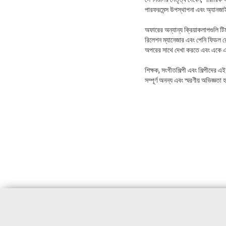
পারফরমেন্স উপস্থাপনা এবং অ্যানজা
অফারের অন্যান্য ক্রিয়াকলাপগুলি ট
রিলেশন ম্যানেজার এবং পেনি ফিডল রে
অপরের সাথে দেখা করতে এবং একে 
শিক্ষক, সংগীতশিল্পী এবং শিল্পীদে
সম্পূর্ণ অনন্য এবং স্মরণীয় অভিজ্