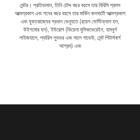
মেন্টর। প্রতিভাবান, তিনি চৌদ্দ বছর বয়সে তার বিবিসি প্রমস
আত্মপ্রকাশ এবং পনের বছর বয়সে তার মার্কিন কনসার্টো আত্মপ্রকাশ
এবং যুক্তরাজ্যের প্রধান ভেন্যুতে (রয়েল ফেস্টিভ্যাল হল,
উইগমোর হল), ইউরোপ (ভিয়েনা মুসিকভেরেইন, হামবুর্গ
লাইজহালে, প্যারিস ল্যুভর এবং সালে গাভেউ, সেন্ট পিটার্সবার্গ
আশ্রম) এবং